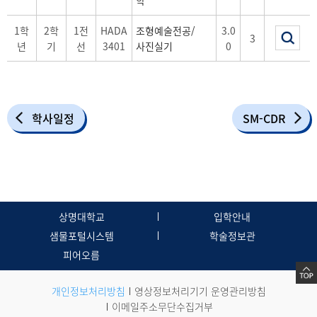
1학
2학
1전
HADA
조형예술전공/
3.0
3
년
기
선
3401
사진실기
0
학사일정
SM-CDR
상명대학교
입학안내
샘물포털시스템
학술정보관
피어오름
개인정보처리방침
영상정보처리기기 운영관리방침
이메일주소무단수집거부