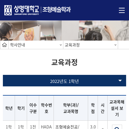
조형예술학과
학사안내
교육과정
교육과정
2022년도 1학년
교과목해
이수
학수번
학부(과)/
학
시
학년
학기
설서 보
구분
호
교과목명
점
간
기
1학
1학
1전
HADA
조형예술전공/
3.0