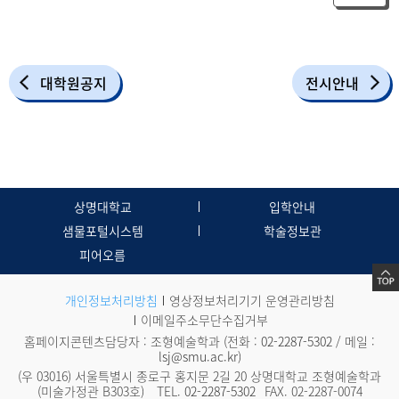
대학원공지
전시안내
상명대학교
입학안내
샘물포털시스템
학술정보관
피어오름
개인정보처리방침
영상정보처리기기 운영관리방침
이메일주소무단수집거부
홈페이지콘텐츠담당자 : 조형예술학과 (전화 :
02-2287-5302
/ 메일 :
lsj@smu.ac.kr
)
(우 03016) 서울특별시 종로구 홍지문 2길 20 상명대학교 조형예술학과
(미술가정관 B303호)
TEL.
02-2287-5302
FAX. 02-2287-0074