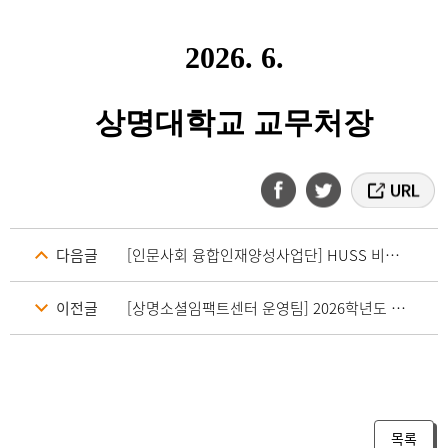
2026. 6.
상명대학교 교무처장
다음글
[인문사회 융합인재양성사업단] HUSS 비교과 프로그램 제16회 '서강청년영화제' 청년 단편 제작지원 공고
이전글
[상명소셜임팩트센터 운영팀] 2026학년도 제33기 하계 대학생 재능봉사 캠프 참여자 모집 안내(마감)
목록