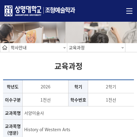
조형예술학과
학사안내
교육과정
교육과정
학년도
2026
학기
2학기
이수구분
1전선
학수번호
1전선
교과목명
서양미술사
교과목명
History of Western Arts
(영문)