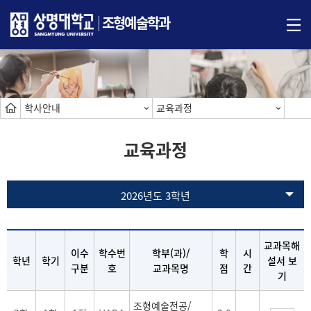
조형예술학과
학사안내
교육과정
교육과정
2026년도 3학년
교과목해
이수
학수번
학부(과)/
학
시
학년
학기
설서 보
구분
호
교과목명
점
간
기
조형예술전공/