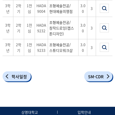
3학
2학
1전
HADA
조형예술전공/
3.0
3
년
기
심
9004
현대예술의쟁점
0
조형예술전공/
3학
2학
1전
HADA
3.0
창작드로잉(캡스
3
년
기
심
9232
0
톤디자인)
3학
2학
1전
HADA
조형예술전공/
3.0
3
년
기
심
9233
스튜디오워크샵
0
학사일정
SM-CDR
상명대학교
입학안내